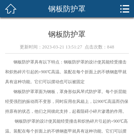



钢板防护罩
首页
关于我们
钢板防护罩
产品展示
更新时间：2023-03-21 13:51:27 点击次数：
848
新闻资讯
钢板防护罩具有以下特点：钢板防护罩的设计使其能经受撞击
案例展示
和炽热碎片引起的+900℃高温。装配在每个折面上的不锈钢盔甲就
具有这种功能。它们可以摆动也可以被固定
荣誉资质
钢板防护罩罩面为钢板，罩身形似风琴式防护罩。每个折层能
技术知识
经受强烈的振动而不变形，同时应用在风箱上，以900℃高温而仍保
持原有的状态，他们之间彼此支持，起着阻碍小碎片渗透的作用。
在线留言
钢板防护罩的设计使其能经受撞击和炽热碎片引起的+900℃高
温。装配在每个折面上的不锈钢盔甲就具有这种功能。它们可以摆
联系我们