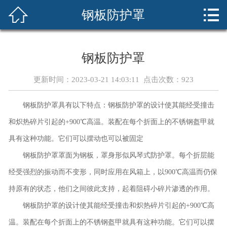



钢板防护罩
首页
关于我们
钢板防护罩
产品展示
更新时间：2023-03-21 14:03:11 点击次数：
923
新闻资讯
钢板防护罩具有以下特点：钢板防护罩的设计使其能经受撞击
案例展示
和炽热碎片引起的+900℃高温。装配在每个折面上的不锈钢盔甲就
具有这种功能。它们可以摆动也可以被固定
荣誉资质
钢板防护罩罩面为钢板，罩身形似风琴式防护罩。每个折层能
技术知识
经受强烈的振动而不变形，同时应用在风箱上，以900℃高温而仍保
持原有的状态，他们之间彼此支持，起着阻碍小碎片渗透的作用。
在线留言
钢板防护罩的设计使其能经受撞击和炽热碎片引起的+900℃高
温。装配在每个折面上的不锈钢盔甲就具有这种功能。它们可以摆
联系我们